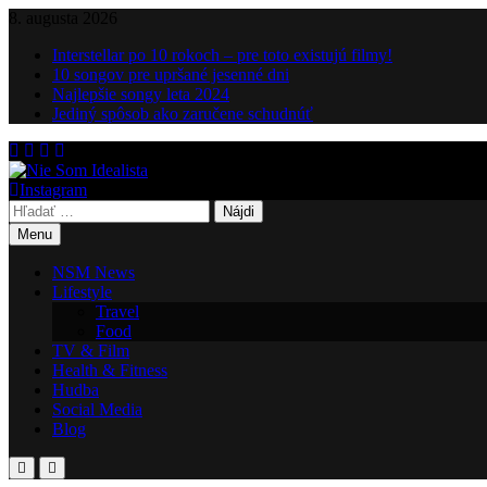
Skip
8. augusta 2026
to
Interstellar po 10 rokoch – pre toto existujú filmy!
content
10 songov pre upršané jesenné dni
Najlepšie songy leta 2024
Jediný spôsob ako zaručene schudnúť
Instagram
Nie Som Idealista
Hľadať:
Menu
NSM News
Lifestyle
Travel
Food
TV & Film
Health & Fitness
Hudba
Social Media
Blog