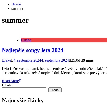
Home
summer
summer
Hudba
Najlepšie songy leta 2024
Jake
4. septembra 2024
4. septembra 2024
25368
9 mins
Leto je čoskoro za nami, hoci septembrové večery budú ešte nejakú t
spríjemňovala nekonečné tropické dni. Metóda, ktorú sme pre výber t
Read More
Hľadať
Hľadať
Najnovšie články