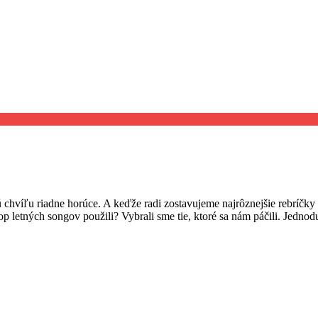
ú chvíľu riadne horúce. A keďže radi zostavujeme najrôznejšie rebríčky
op letných songov použili? Vybrali sme tie, ktoré sa nám páčili. Jedno