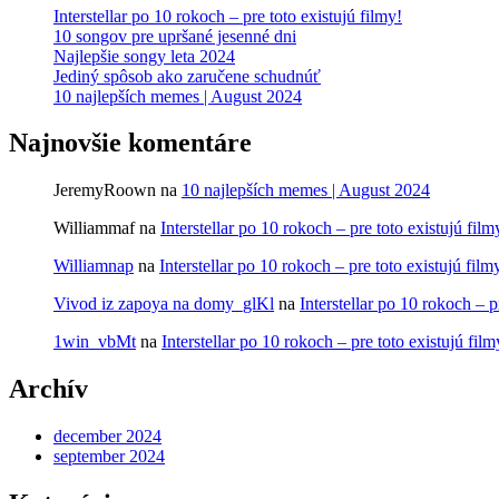
Interstellar po 10 rokoch – pre toto existujú filmy!
10 songov pre upršané jesenné dni
Najlepšie songy leta 2024
Jediný spôsob ako zaručene schudnúť
10 najlepších memes | August 2024
Najnovšie komentáre
JeremyRoown
na
10 najlepších memes | August 2024
Williammaf
na
Interstellar po 10 rokoch – pre toto existujú film
Williamnap
na
Interstellar po 10 rokoch – pre toto existujú film
Vivod iz zapoya na domy_glKl
na
Interstellar po 10 rokoch – p
1win_vbMt
na
Interstellar po 10 rokoch – pre toto existujú film
Archív
december 2024
september 2024