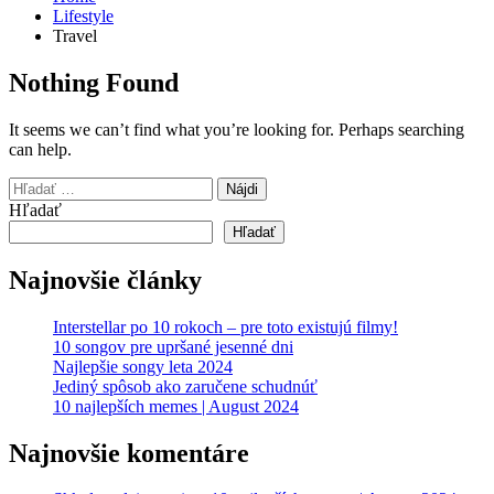
Lifestyle
Travel
Nothing Found
It seems we can’t find what you’re looking for. Perhaps searching
can help.
Hľadať:
Hľadať
Hľadať
Najnovšie články
Interstellar po 10 rokoch – pre toto existujú filmy!
10 songov pre upršané jesenné dni
Najlepšie songy leta 2024
Jediný spôsob ako zaručene schudnúť
10 najlepších memes | August 2024
Najnovšie komentáre