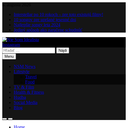
Skip
6. augusta 2026
to
Interstellar po 10 rokoch – pre toto existujú filmy!
content
10 songov pre upršané jesenné dni
Najlepšie songy leta 2024
Jediný spôsob ako zaručene schudnúť
Instagram
Nie Som Idealista
Hľadať:
Menu
NSM News
Lifestyle
Travel
Food
TV & Film
Health & Fitness
Hudba
Social Media
Blog
Home