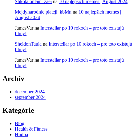
Shkola onlain_zaei
na
10 najlepších memes | August 2024
Mejdynarodnie plateji_kbMn
na
10 najlepších memes |
August 2024
JamesVar
na
Interstellar po 10 rokoch – pre toto existujú
filmy!
SheldonTaula
na
Interstellar po 10 rokoch – pre toto existujú
filmy!
JamesVar
na
Interstellar po 10 rokoch – pre toto existujú
filmy!
Archív
december 2024
september 2024
Kategórie
Blog
Health & Fitness
Hudba